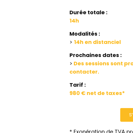
Durée totale :
14h
Modalités :
>
14h en
distanciel
Prochaines dates :
>
Des sessions sont p
contacter.
Tarif :
980 € net de taxes*
S
* Exonération de TVA pré