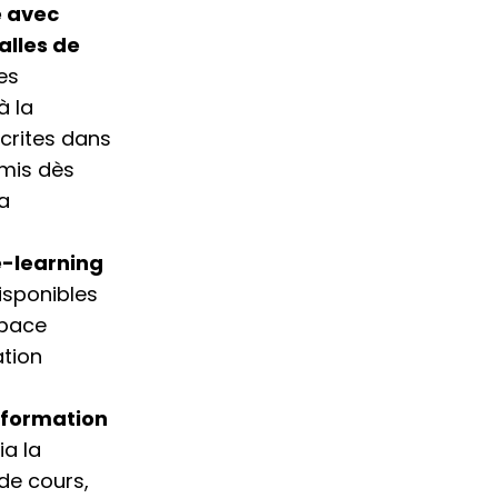
e avec
alles de
es
à la
crites dans
remis dès
la
e-learning
isponibles
space
tion
 formation
ia la
 de cours,