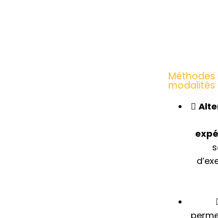
Méthodes 
modalités 
Alt
expér
s
d’ex
permet