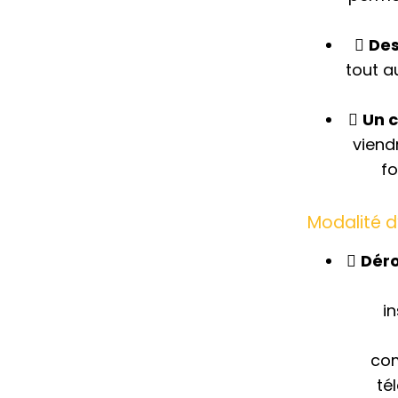
Des
tout a
Un c
viend
fo
Modalité 
Dér
i
com
té