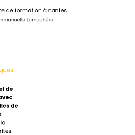
mmanuelle Lamachère
ques
el de
 avec
lles de
s
la
rites