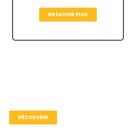
EN SAVOIR PLUS
Découvrez la formation
en version multimodale
DÉCOUVRIR