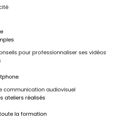
cité
ge
imples
onseils pour professionnaliser ses vidéos
s
artphone
de communication audiovisuel
 ateliers réalisés
 toute la formation