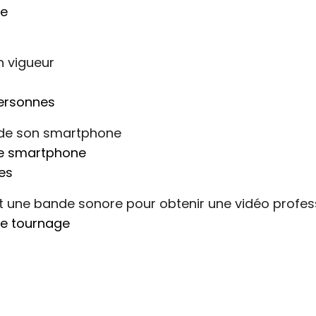
se
n vigueur
personnes
a de son smartphone
de smartphone
nes
et une bande sonore pour obtenir une vidéo profes
de tournage