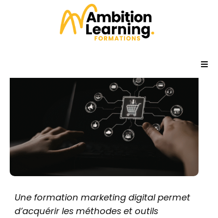
Formation marketing digital : développez vos
compétences
Publié le
14 mai 2026
Dans
Actualités
Accueil
Formations
Qui sommes-nous ?
Témoignages
Une formation marketing digital permet
Actualités
d’acquérir les méthodes et outils