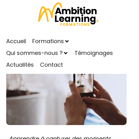
Formation Photo sur Smartphone : prenez des
photos Instagram !
Publié le
15 janvier 2024
Dans
Actualités
Accueil
Formations
Qui sommes-nous ?
Témoignages
Actualités
Contact
Apprendre à capturer des moments