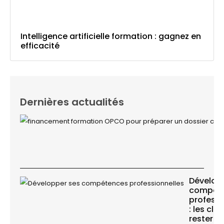
Intelligence artificielle formation : gagnez en
efficacité
Dernières actualités
Dévelop
compét
professi
: les clé
rester