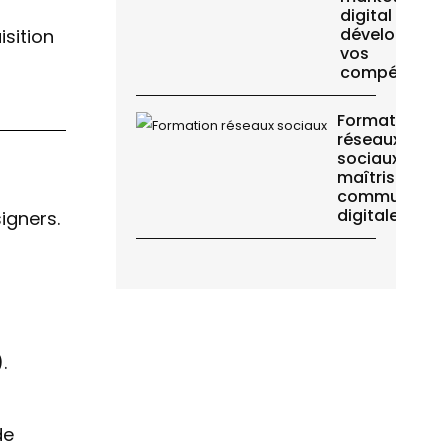
digital :
développez
sition
vos
compétence
Formation
réseaux
sociaux :
maîtrisez vot
communicati
digitale
igners.
.
de