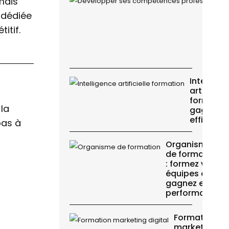
mais
 dédiée
itif.
Intellige
artificiell
formation
 la
gagnez e
efficacit
pas à
Organisme
de formation
: formez vos
équipes et
gagnez en
performance
Formation
marketing