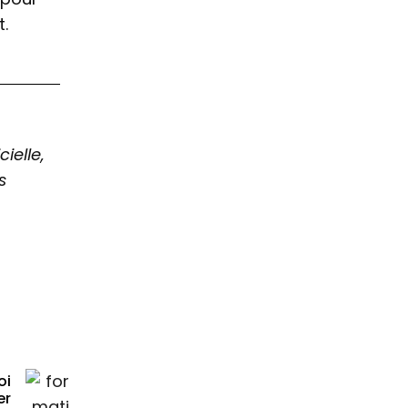
.
ielle,
s
oi
er