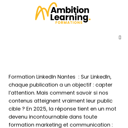
Les impressions LinkedIn en 2025 : c’est quoi ?
Publié le
3 juillet 2025
Dans
Actualités
Accueil
Formations
Formation LinkedIn Nantes : Sur LinkedIn,
Qui sommes-nous ?
chaque publication a un objectif : capter
l’attention. Mais comment savoir si nos
Témoignages
contenus atteignent vraiment leur public
cible ? En 2025, la réponse tient en un mot
devenu incontournable dans toute
Actualités
formation marketing et communication :