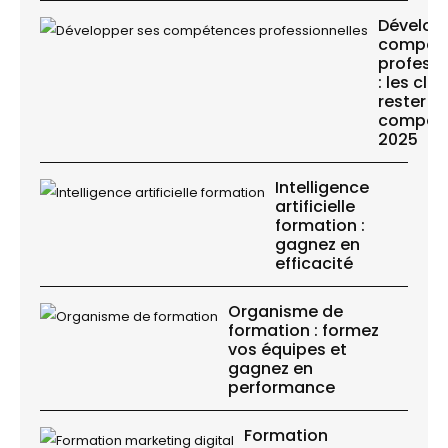
Dévelop
compét
professi
: les clé
rester
compétit
2025
Intelligence
artificielle
formation :
gagnez en
efficacité
Organisme de
formation : formez
vos équipes et
gagnez en
performance
Formation