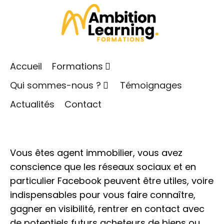
Une formation Facebook adaptée aux agents
immobiliers
Publié le
4 mars 2020
Accueil
Formations
Dans
Réseaux sociaux
,
Stratégie marketing
Qui sommes-nous ?
Témoignages
Actualités
Contact
Vous êtes agent immobilier, vous avez
conscience que les réseaux sociaux et en
particulier Facebook peuvent être utiles, voire
indispensables pour vous faire connaître,
gagner en visibilité, rentrer en contact avec
de potentiels futurs acheteurs de biens ou