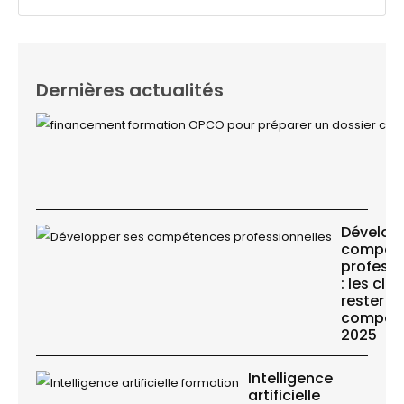
Dernières actualités
Dévelop
compét
professi
: les clé
rester
compétit
2025
Intelligence
artificielle