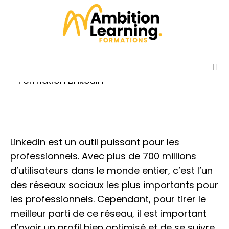
10 conseils pour optimiser votre profil sur
LinkedIn – formation LinkedIn
Publié le
18 avril 2023
Dans
Actualités
Accueil
Formations
LinkedIn est un outil puissant pour les
Qui sommes-nous ?
professionnels. Avec plus de 700 millions
d’utilisateurs dans le monde entier, c’est l’un
Témoignages
des réseaux sociaux les plus importants pour
les professionnels. Cependant, pour tirer le
Actualités
meilleur parti de ce réseau, il est important
d’avoir un profil bien optimisé et de se suivre