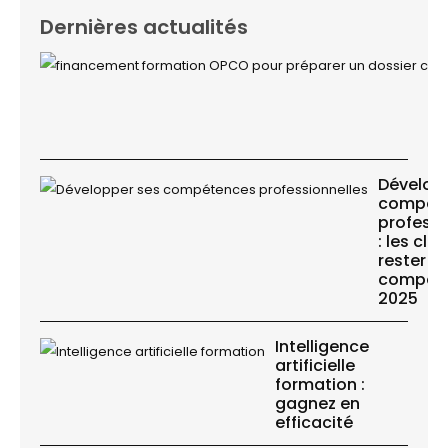
Dernières actualités
Dévelop
compét
professi
: les clé
rester
compétit
2025
Intelligence
artificielle
formation :
gagnez en
efficacité