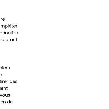
ire
compléter
connaître
e autant
niers
e
tirer des
ient
 vous
yen de