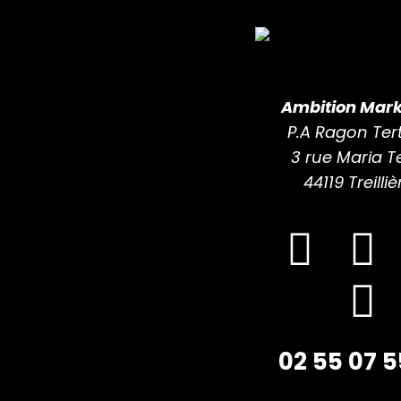
Ambition Mark
P.A Ragon Tert
3 rue Maria T
44119 Treilliè
02 55 07 5