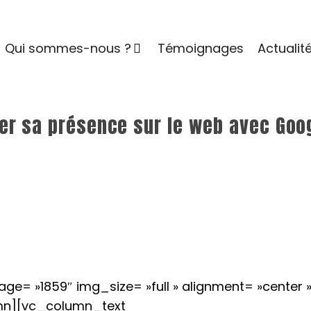
Qui sommes-nous ?
Témoignages
Actualit
r sa présence sur le web avec Goo
= »1859″ img_size= »full » alignment= »center »
mn][vc_column_text