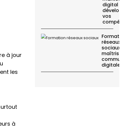
digital :
développez
vos
compétence
Formation
réseaux
sociaux :
maîtrisez vot
re à jour
communicati
au
digitale
ent les
surtout
eurs à