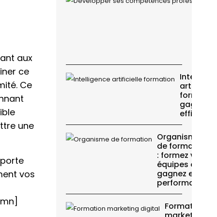
tant aux
iner ce
Intellige
mité. Ce
artificiell
formation
onnant
gagnez e
ible
efficacit
ttre une
Organisme
de formation
: formez vos
mporte
équipes et
ment vos
gagnez en
performance
umn]
Formation
marketing