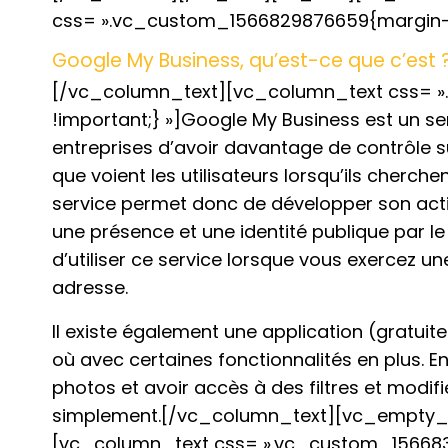
css= ».vc_custom_1566829876659{margin-bo
Google My Business, qu’est-ce que c’est 
[/vc_column_text][vc_column_text css= 
!important;} »]Google My Business est un ser
entreprises d’avoir davantage de contrôle s
que voient les utilisateurs lorsqu’ils cherche
service permet donc de développer son activ
une présence et une identité publique par le 
d’utiliser ce service lorsque vous exercez un
adresse.
Il existe également une application (gratui
où avec certaines fonctionnalités en plus. 
photos et avoir accès à des filtres et modif
simplement.[/vc_column_text][vc_empty
[vc_column_text css= ».vc_custom_156683