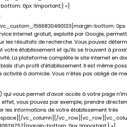
ttom: 0px !important;} »]
?
».vc_custom_1566830460133{margin-bottom: 0px
vice internet gratuit, exploité par Google, permet
ur les résultats de recherche. Vous pouvez déterm
nt votre établissement et qu’ils se trouvent à proxi
ité. La plateforme complète le site internet en d
biais d’un profil d’établissement. Il est même poss
e activité à domicile. Vous n’êtes pas obligé de me
te) qui vous permet d’avoir accès à votre page n’i
En effet, vous pouvez par exemple, prendre directe
ier les informations de votre établissement très
_space][/vc_column][/vc_row][vc_row][vc_col
0629757{margin-bottom: 0px !important;} »]