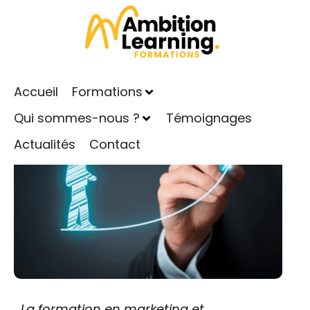
Formation en marketing et communication : quels
bénéfices pour votre carrière ?
Publié le
20 novembre 2025
Dans
Actualités
Accueil
Formations
Qui sommes-nous ?
Témoignages
Actualités
Contact
La formation en marketing et