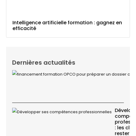
Intelligence artificielle formation : gagnez en
efficacité
Dernières actualités
Dévelop
compét
professi
: les clé
rester