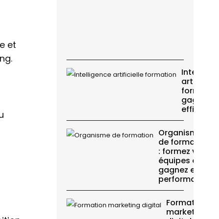
e et
ng.
Intellige
artificiell
formation
gagnez e
efficacit
u
s
Organisme
de formation
: formez vos
équipes et
gagnez en
performance
Formation
marketing