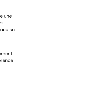
re une
us
ence en
gement
.
érence