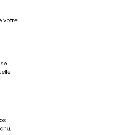
s
e votre
 se
elle
Nos
tenu.