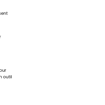
sent
r
pour
 outil