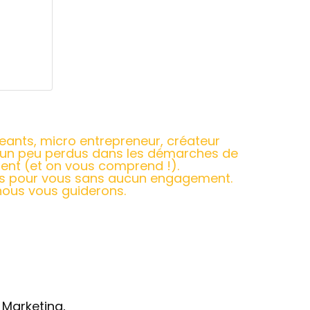
geants, micro entrepreneur, créateur
s un peu perdus dans les démarches de
nt (et on vous comprend !).
ts pour vous sans aucun engagement.
nous vous guiderons.
 Marketing,