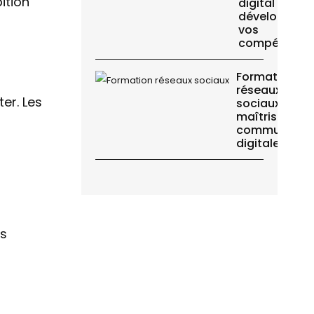
ition
digital :
développez
vos
compétence
Formation
réseaux
er. Les
sociaux :
maîtrisez vot
communicati
digitale
es