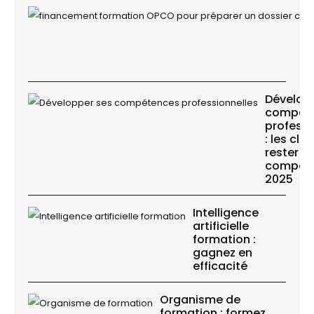
Dévelop
compét
professi
: les clé
rester
compétit
2025
Intelligence
artificielle
formation :
gagnez en
efficacité
Organisme de
formation : formez